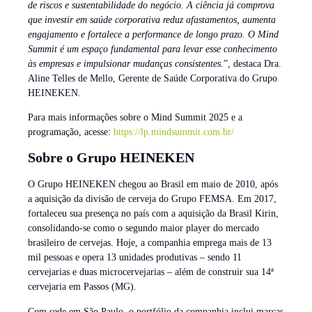
de riscos e sustentabilidade do negócio. A ciência já comprova
que investir em saúde corporativa reduz afastamentos, aumenta
engajamento e fortalece a performance de longo prazo. O Mind
Summit é um espaço fundamental para levar esse conhecimento
às empresas e impulsionar mudanças consistentes.
”, destaca Dra.
Aline Telles de Mello, Gerente de Saúde Corporativa do Grupo
HEINEKEN.
Para mais informações sobre o Mind Summit 2025 e a
programação, acesse:
https://lp.mindsummit.com.br/
Sobre o Grupo HEINEKEN
O Grupo HEINEKEN chegou ao Brasil em maio de 2010, após
a aquisição da divisão de cerveja do Grupo FEMSA. Em 2017,
fortaleceu sua presença no país com a aquisição da Brasil Kirin,
consolidando-se como o segundo maior player do mercado
brasileiro de cervejas. Hoje, a companhia emprega mais de 13
mil pessoas e opera 13 unidades produtivas – sendo 11
cervejarias e duas microcervejarias – além de construir sua 14ª
cervejaria em Passos (MG).
Com sede em São Paulo, o portfólio da companhia inclui marcas