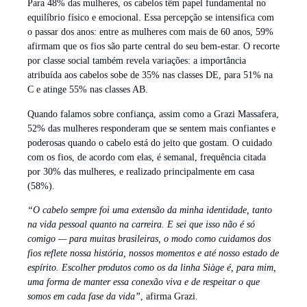
Para 48% das mulheres, os cabelos têm papel fundamental no
equilíbrio físico e emocional. Essa percepção se intensifica com
o passar dos anos: entre as mulheres com mais de 60 anos, 59%
afirmam que os fios são parte central do seu bem-estar. O recorte
por classe social também revela variações: a importância
atribuída aos cabelos sobe de 35% nas classes DE, para 51% na
C e atinge 55% nas classes AB.
Quando falamos sobre confiança, assim como a Grazi Massafera,
52% das mulheres responderam que se sentem mais confiantes e
poderosas quando o cabelo está do jeito que gostam. O cuidado
com os fios, de acordo com elas, é semanal, frequência citada
por 30% das mulheres, e realizado principalmente em casa
(58%).
“O cabelo sempre foi uma extensão da minha identidade, tanto
na vida pessoal quanto na carreira. E sei que isso não é só
comigo — para muitas brasileiras, o modo como cuidamos dos
fios reflete nossa história, nossos momentos e até nosso estado de
espírito. Escolher produtos como os da linha Siàge é, para mim,
uma forma de manter essa conexão viva e de respeitar o que
somos em cada fase da vida”
, afirma Grazi.