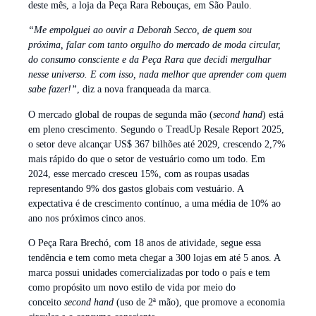
deste mês, a loja da Peça Rara Rebouças, em São Paulo.
“Me empolguei ao ouvir a Deborah Secco, de quem sou
próxima, falar com tanto orgulho do mercado de moda circular,
do consumo consciente e da Peça Rara que decidi mergulhar
nesse universo. E com isso, nada melhor que aprender com quem
sabe fazer!”
, diz a nova franqueada da marca.
O mercado global de roupas de segunda mão (
second hand
) está
em pleno crescimento. Segundo o TreadUp Resale Report 2025,
o setor deve alcançar US$ 367 bilhões até 2029, crescendo 2,7%
mais rápido do que o setor de vestuário como um todo. Em
2024, esse mercado cresceu 15%, com as roupas usadas
representando 9% dos gastos globais com vestuário. A
expectativa é de crescimento contínuo, a uma média de 10% ao
ano nos próximos cinco anos.
O Peça Rara Brechó, com 18 anos de atividade, segue essa
tendência e tem como meta chegar a 300 lojas em até 5 anos. A
marca possui unidades comercializadas por todo o país e tem
como propósito um novo estilo de vida por meio do
conceito
second hand
(uso de 2ª mão), que promove a economia