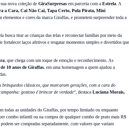
a sua nova coleção de
GiraSurpresas
em parceria com a
Estrela
. A
a a Cara, Cai Não Cai, Tapa Certo, Pula Pirata, Mini
m elementos e cores da marca Giraffas, e prometem surpreender toda a
busca tirar as crianças das telas e reconectar famílias por meio da
e fortalecer laços afetivos e resgatar momentos simples e divertidos qu
ara
, que chega com um toque de emoção e reconhecimento. As
de 10 anos de Giraffas
, em uma homenagem a quem ajudou a
adas.
is brinquedos clássicos, que marcaram gerações, com a cara do
da campanha: gostoso é brincar de verdade
“, destaca
Luciana Morais,
 em todas as unidades do Giraffas, por tempo limitado ou enquanto
uer combo infantil ou na compra de qualquer combo de prato mais R$
 podem ser compradas separadamente, com valores que variam