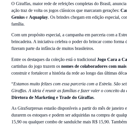
O Giraffas, maior rede de refeições completas do Brasil, anunci
ação traz de volta os jogos clássicos que marcaram gerações:
Car
Genius
e
Aquaplay
. Os brindes chegam em edição especial, co
família.
Com um propósito especial, a campanha em parceria com a Estrela 
brincadeira. A iniciativa celebra o poder do brincar como forma d
fizeram parte da infância de muitos brasileiros.
Entre os destaques da coleção está o tradicional
Jogo Cara a C
cartinhas do jogo trazem os
nomes de colaboradores com mais 
construir e fortalecer a história da rede ao longo das últimas déc
“
Estamos muito felizes com essa parceria com a Estrela. São se
Giraffas. A ideia é reunir as famílias e fazer valer o conceito 
Diretora de Marketing e Trade do Giraffas
.
As GiraSurpresas estarão disponíveis a partir do mês de janeiro
durarem os estoques e podem ser adquiridas na compra de qualq
15,90 ou qualquer combo de sanduíche mais R$ 15,90. Também