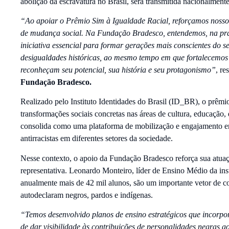
abolição da escravatura no Brasil, será transmitida nacionalmen
“Ao apoiar o Prêmio Sim à Igualdade Racial, reforçamos nosso
de mudança social. Na Fundação Bradesco, entendemos, na práti
iniciativa essencial para formar gerações mais conscientes do s
desigualdades históricas, ao mesmo tempo em que fortalecemos
reconheçam seu potencial, sua história e seu protagonismo”
, re
Fundação Bradesco.
Realizado pelo Instituto Identidades do Brasil (ID_BR), o prêmi
transformações sociais concretas nas áreas de cultura, educação
consolida como uma plataforma de mobilização e engajamento em 
antirracistas em diferentes setores da sociedade.
Nesse contexto, o apoio da Fundação Bradesco reforça sua atua
representativa. Leonardo Monteiro, líder de Ensino Médio da in
anualmente mais de 42 mil alunos, são um importante vetor de c
autodeclaram negros, pardos e indígenas.
“Temos desenvolvido planos de ensino estratégicos que incorpo
de dar visibilidade às contribuições de personalidades negras ao