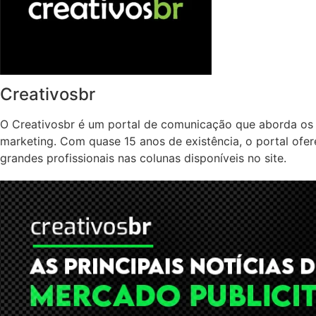
Creativosbr
O Creativosbr é um portal de comunicação que aborda os 
marketing. Com quase 15 anos de existência, o portal ofe
grandes profissionais nas colunas disponíveis no site.