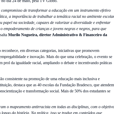
te no dia 24 de maio, pela TV Globo.
 compromisso de transformar a educação em um instrumento efetivo
ca, a importância de trabalhar a temática racial no ambiente escolar
eu papel na sociedade, capazes de valorizar a diversidade e enfrentar
 o empoderamento de crianças e jovens negras e negros, para que
ssalta
Murilo Nogueira, diretor Administrativo & Financeiro da
o reconhece, em diversas categorias, iniciativas que promovem
, empregabilidade e inovação. Mais do que uma celebração, o evento se
prol da igualdade racial, ampliando o debate e incentivando práticas
ção consistente na promoção de uma educação mais inclusiva e
stituição, destaca que as 40 escolas da Fundação Bradesco, que atendem
onscientização e transformação social. Mais de 50% dos estudantes se
ram o mapeamento antirracista em todas as disciplinas, com o objetiv
 longo da história. Na prática, isso se traduz em conteúdos que