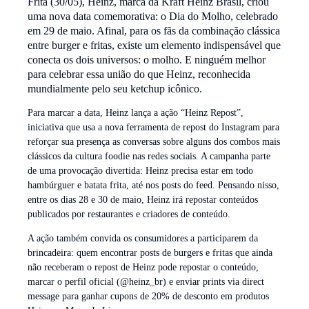
Frita (30/05), Heinz, marca da Kraft Heinz Brasil, criou
uma nova data comemorativa: o Dia do Molho, celebrado
em 29 de maio. Afinal, para os fãs da combinação clássica
entre burger e fritas, existe um elemento indispensável que
conecta os dois universos: o molho. E ninguém melhor
para celebrar essa união do que Heinz, reconhecida
mundialmente pelo seu ketchup icônico.
Para marcar a data, Heinz lança a ação “Heinz Repost”,
iniciativa que usa a nova ferramenta de repost do Instagram para
reforçar sua presença as conversas sobre alguns dos combos mais
clássicos da cultura foodie nas redes sociais. A campanha parte
de uma provocação divertida: Heinz precisa estar em todo
hambúrguer e batata frita, até nos posts do feed. Pensando nisso,
entre os dias 28 e 30 de maio, Heinz irá repostar conteúdos
publicados por restaurantes e criadores de conteúdo.
A ação também convida os consumidores a participarem da
brincadeira: quem encontrar posts de burgers e fritas que ainda
não receberam o repost de Heinz pode repostar o conteúdo,
marcar o perfil oficial (@heinz_br) e enviar prints via direct
message para ganhar cupons de 20% de desconto em produtos