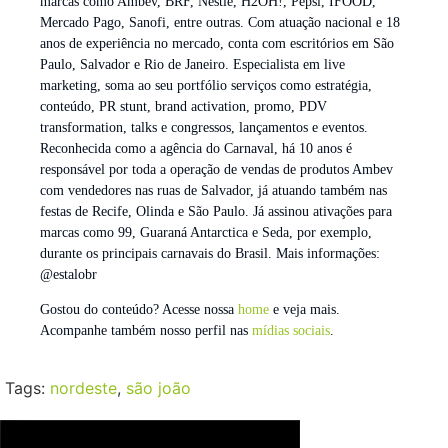
marcas como Ambev, BRF, Nestlé, H2OH!, Pepsi, IFOOD,
Mercado Pago, Sanofi, entre outras. Com atuação nacional e 18
anos de experiência no mercado, conta com escritórios em São
Paulo, Salvador e Rio de Janeiro. Especialista em live
marketing, soma ao seu portfólio serviços como estratégia,
conteúdo, PR stunt, brand activation, promo, PDV
transformation, talks e congressos, lançamentos e eventos.
Reconhecida como a agência do Carnaval, há 10 anos é
responsável por toda a operação de vendas de produtos Ambev
com vendedores nas ruas de Salvador, já atuando também nas
festas de Recife, Olinda e São Paulo. Já assinou ativações para
marcas como 99, Guaraná Antarctica e Seda, por exemplo,
durante os principais carnavais do Brasil. Mais informações:
@estalobr
Gostou do conteúdo? Acesse nossa
home
e veja mais.
Acompanhe também nosso perfil nas
mídias sociais
.
Tags:
nordeste
,
são joão