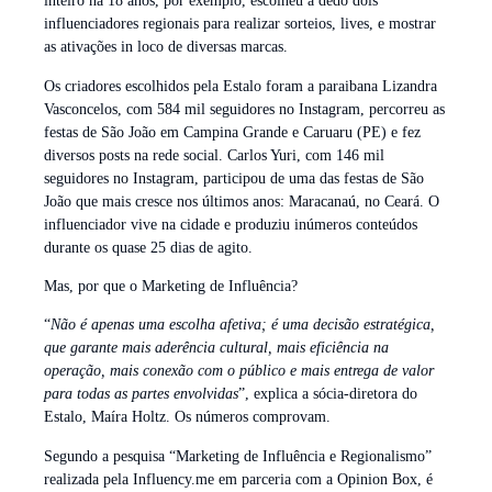
inteiro há 18 anos, por exemplo, escolheu a dedo dois
influenciadores regionais para realizar sorteios, lives, e mostrar
as ativações in loco de diversas marcas.
Os criadores escolhidos pela Estalo foram a paraibana Lizandra
Vasconcelos, com 584 mil seguidores no Instagram, percorreu as
festas de São João em Campina Grande e Caruaru (PE) e fez
diversos posts na rede social. Carlos Yuri, com 146 mil
seguidores no Instagram, participou de uma das festas de São
João que mais cresce nos últimos anos: Maracanaú, no Ceará. O
influenciador vive na cidade e produziu inúmeros conteúdos
durante os quase 25 dias de agito.
Mas, por que o Marketing de Influência?
“
Não é apenas uma escolha afetiva; é uma decisão estratégica,
que garante mais aderência cultural, mais eficiência na
operação, mais conexão com o público e mais entrega de valor
para todas as partes envolvidas
”, explica a sócia-diretora do
Estalo, Maíra Holtz. Os números comprovam.
Segundo a pesquisa “Marketing de Influência e Regionalismo”
realizada pela Influency.me em parceria com a Opinion Box, é