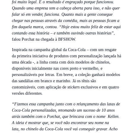
foi muito legal. E o resultado é engraçado porque funcionou.
Quando uma empresa tem a cabeça aberta para isso, e não quer
falar só em vender, funciona. Quanto mais a gente consegue
chegar nas pessoas através da comédia, mais as pessoas ficam a
fim daquela marca, contou. “Hoje estou muito feliz de estar aqui
contando essa história – e também ouvindo outras histórias”
,
falou Porchat na chegada à BFSHOW.
Inspirada na campanha global da Coca-Cola – com um resgate
da primeira iniciativa de produtos com personalização lançada há
uma década -, a linha conta com dois modelos de chinelos,
disponíveis inicialmente nas cores preto e vermelho, e
personalizáveis por letras. Em breve, a coleção ganhará modelos
das sandálias em branco e marinho. Já os tênis são
customizáveis, com aplicação de
stickers
exclusivos e em quatro
versões diferentes.
“Fizemos essa campanha junto com o relançamento das latas de
Coca-Cola personalizadas, retomando um sucesso de 10 anos
atrás também com o Porchat, que brincava com o nome Kellen.
A ideia é mostrar que, se você não encontrar seu nome na
lata, no chinelo da Coca-Cola você vai conseguir gravar. Acho