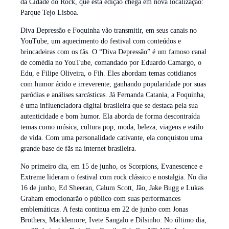
da Cidade do Rock, que esta edição chega em nova localização:
Parque Tejo Lisboa.
Diva Depressão e Foquinha vão transmitir, em seus canais no
YouTube, um aquecimento do festival com conteúdos e
brincadeiras com os fãs. O “Diva Depressão” é um famoso canal
de comédia no YouTube, comandado por Eduardo Camargo, o
Edu, e Filipe Oliveira, o Fih. Eles abordam temas cotidianos
com humor ácido e irreverente, ganhando popularidade por suas
paródias e análises sarcásticas. Já Fernanda Catania, a Foquinha,
é uma influenciadora digital brasileira que se destaca pela sua
autenticidade e bom humor. Ela aborda de forma descontraída
temas como música, cultura pop, moda, beleza, viagens e estilo
de vida. Com uma personalidade cativante, ela conquistou uma
grande base de fãs na internet brasileira.
No primeiro dia, em 15 de junho, os Scorpions, Evanescence e
Extreme lideram o festival com rock clássico e nostalgia. No dia
16 de junho, Ed Sheeran, Calum Scott, Jão, Jake Bugg e Lukas
Graham emocionarão o público com suas performances
emblemáticas. A festa continua em 22 de junho com Jonas
Brothers, Macklemore, Ivete Sangalo e Dilsinho. No último dia,