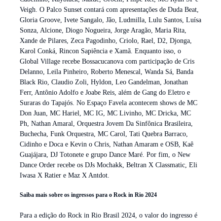
Veigh. O Palco Sunset contará com apresentações de Duda Beat,
Gloria Groove, Ivete Sangalo, Jão, Ludmilla, Lulu Santos, Luísa
Sonza, Alcione, Diogo Nogueira, Jorge Aragão, Maria Rita,
Xande de Pilares, Zeca Pagodinho, Criolo, Rael, D2, Djonga,
Karol Conká, Rincon Sapiência e Xamã. Enquanto isso, o
Global Village recebe Bossacucanova com participação de Cris
Delanno, Leila Pinheiro, Roberto Menescal, Wanda Sá, Banda
Black Rio, Claudio Zoli, Hyldon, Leo Gandelman, Jonathan
Ferr, Antônio Adolfo e Joabe Reis, além de Gang do Eletro e
Suraras do Tapajós. No Espaço Favela acontecem shows de MC
Don Juan, MC Hariel, MC IG, MC Livinho, MC Dricka, MC
Ph, Nathan Amaral, Orquestra Jovem Da Sinfônica Brasileira,
Buchecha, Funk Orquestra, MC Carol, Tati Quebra Barraco,
Cidinho e Doca e Kevin o Chris, Nathan Amaram e OSB, Kaê
Guajájara, DJ Totonete e grupo Dance Maré. Por fim, o New
Dance Order recebe os DJs Mochakk, Beltran X Classmatic, Eli
Iwasa X Ratier e Maz X Antdot.
Saiba mais sobre os ingressos para o Rock in Rio 2024
Para a edição do Rock in Rio Brasil 2024, o valor do ingresso é