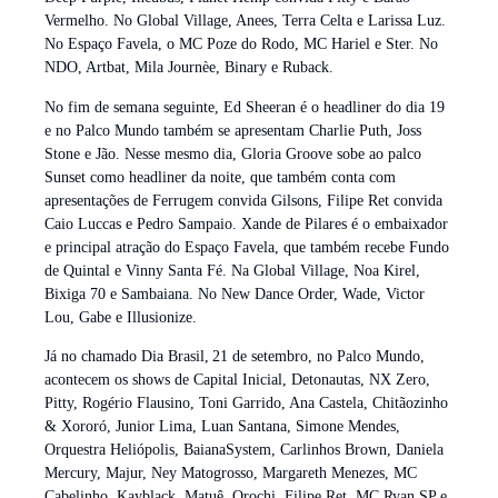
Vermelho. No Global Village, Anees, Terra Celta e Larissa Luz.
No Espaço Favela, o MC Poze do Rodo, MC Hariel e Ster. No
NDO, Artbat, Mila Journèe, Binary e Ruback.
No fim de semana seguinte, Ed Sheeran é o headliner do dia 19
e no Palco Mundo também se apresentam Charlie Puth, Joss
Stone e Jão. Nesse mesmo dia, Gloria Groove sobe ao palco
Sunset como headliner da noite, que também conta com
apresentações de Ferrugem convida Gilsons, Filipe Ret convida
Caio Luccas e Pedro Sampaio. Xande de Pilares é o embaixador
e principal atração do Espaço Favela, que também recebe Fundo
de Quintal e Vinny Santa Fé. Na Global Village, Noa Kirel,
Bixiga 70 e Sambaiana. No New Dance Order, Wade, Victor
Lou, Gabe e Illusionize.
Já no chamado Dia Brasil, 21 de setembro, no Palco Mundo,
acontecem os shows de Capital Inicial, Detonautas, NX Zero,
Pitty, Rogério Flausino, Toni Garrido, Ana Castela, Chitãozinho
& Xororó, Junior Lima, Luan Santana, Simone Mendes,
Orquestra Heliópolis, BaianaSystem, Carlinhos Brown, Daniela
Mercury, Majur, Ney Matogrosso, Margareth Menezes, MC
Cabelinho, Kayblack, Matuê, Orochi, Filipe Ret, MC Ryan SP e