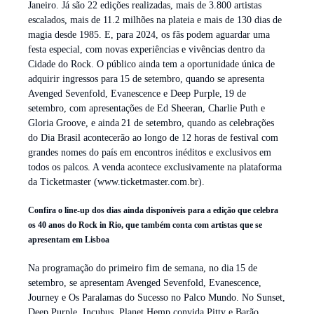
Janeiro. Já são 22 edições realizadas, mais de 3.800 artistas
escalados, mais de 11.2 milhões na plateia e mais de 130 dias de
magia desde 1985. E, para 2024, os fãs podem aguardar uma
festa especial, com novas experiências e vivências dentro da
Cidade do Rock. O público ainda tem a oportunidade única de
adquirir ingressos para 15 de setembro, quando se apresenta
Avenged Sevenfold, Evanescence e Deep Purple, 19 de
setembro, com apresentações de Ed Sheeran, Charlie Puth e
Gloria Groove, e ainda 21 de setembro, quando as celebrações
do Dia Brasil acontecerão ao longo de 12 horas de festival com
grandes nomes do país em encontros inéditos e exclusivos em
todos os palcos. A venda acontece exclusivamente na plataforma
da Ticketmaster (www.ticketmaster.com.br).
Confira o line-up dos dias ainda disponíveis para a edição que celebra
os 40 anos do Rock in Rio, que também conta com artistas que se
apresentam em Lisboa
Na programação do primeiro fim de semana, no dia 15 de
setembro, se apresentam Avenged Sevenfold, Evanescence,
Journey e Os Paralamas do Sucesso no Palco Mundo. No Sunset,
Deep Purple, Incubus, Planet Hemp convida Pitty e Barão