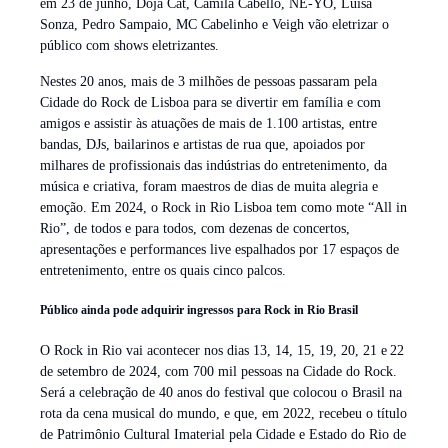
em 23 de junho, Doja Cat, Camila Cabello, NE-YO, Luísa
Sonza, Pedro Sampaio, MC Cabelinho e Veigh vão eletrizar o
público com shows eletrizantes.
Nestes 20 anos, mais de 3 milhões de pessoas passaram pela
Cidade do Rock de Lisboa para se divertir em família e com
amigos e assistir às atuações de mais de 1.100 artistas, entre
bandas, DJs, bailarinos e artistas de rua que, apoiados por
milhares de profissionais das indústrias do entretenimento, da
música e criativa, foram maestros de dias de muita alegria e
emoção. Em 2024, o Rock in Rio Lisboa tem como mote “All in
Rio”, de todos e para todos, com dezenas de concertos,
apresentações e performances live espalhados por 17 espaços de
entretenimento, entre os quais cinco palcos.
Público ainda pode adquirir ingressos para Rock in Rio Brasil
O Rock in Rio vai acontecer nos dias 13, 14, 15, 19, 20, 21 e 22
de setembro de 2024, com 700 mil pessoas na Cidade do Rock.
Será a celebração de 40 anos do festival que colocou o Brasil na
rota da cena musical do mundo, e que, em 2022, recebeu o título
de Patrimônio Cultural Imaterial pela Cidade e Estado do Rio de