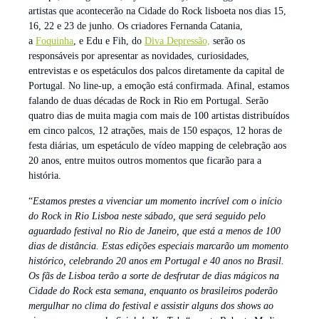
artistas que acontecerão na Cidade do Rock lisboeta nos dias 15,
16, 22 e 23 de junho. Os criadores Fernanda Catania,
a
Foquinha
, e Edu e Fih, do ​
Diva Depressão,
​ serão os
responsáveis por apresentar as novidades, curiosidades,
entrevistas e os espetáculos dos palcos diretamente da capital de
Portugal. No line-up, a emoção está confirmada. Afinal, estamos
falando de duas décadas de Rock in Rio em Portugal. Serão
quatro dias de muita magia com mais de 100 artistas distribuídos
em cinco palcos, 12 atrações, mais de 150 espaços, 12 horas de
festa diárias, um espetáculo de vídeo mapping de celebração aos
20 anos, entre muitos outros momentos que ficarão para a
história.
“
Estamos prestes a vivenciar um momento incrível com o início
do Rock in Rio Lisboa neste sábado, que será seguido pelo
aguardado festival no Rio de Janeiro, que está a menos de 100
dias de distância. Estas edições especiais marcarão um momento
histórico, celebrando 20 anos em Portugal e 40 anos no Brasil.
Os fãs de Lisboa terão a sorte de desfrutar de dias mágicos na
Cidade do Rock esta semana, enquanto os brasileiros poderão
mergulhar no clima do festival e assistir alguns dos shows ao