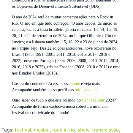
começou a trabalhar ambiciosas metas para 2030, alinhadas com
os Objetivos de Desenvolvimento Sustentável (ODS).
O ano de 2024 será de muitas comemorações para o Rock in
Rio. O ano em que tudo começou, 40 anos depois, dá início às
celebrações. E a festa brasileira já está marcada: 13, 14, 15, 19,
20, 21 e 22 de setembro de 2024, no Parque Olímpico, Rio de
Janeiro; e a lisboeta também: 15, 16, 22 e 23 de junho de 2024,
no Parque Tejo. Das 22 edições anteriores, nove ocorreram no
Brasil (1985, 1991, 2001, 2011, 2013, 2015, 2017, 2019 e
2022), nove em Portugal (2004, 2006, 2008, 2010, 2012, 2014,
2016, 2018 e 2022), três na Espanha (2008, 2010 e 2012) e uma
nos Estados Unidos (2015).
Gostou do conteúdo? Acesse nossa
home
e veja mais.
Acompanhe também nosso perfil nas
mídias sociais
.
Quer saber de tudo o que está rolando no
Cannes Lions
2024?
Acompanhe de forma exclusiva nossa cobertura no maior
festival de criatividade do mundo!
Tags:
festival
,
musica
,
rock in rio
,
show
,
transmissão
,