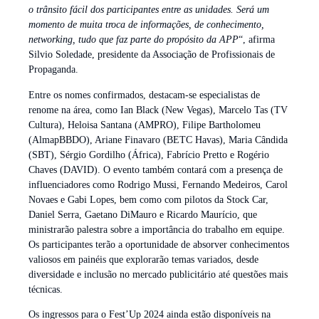
o trânsito fácil dos participantes entre as unidades. Será um
momento de muita troca de informações, de conhecimento,
networking, tudo que faz parte do propósito da APP
“, afirma
Silvio Soledade, presidente da Associação de Profissionais de
Propaganda.
Entre os nomes confirmados, destacam-se especialistas de
renome na área, como Ian Black (New Vegas), Marcelo Tas (TV
Cultura), Heloisa Santana (AMPRO), Filipe Bartholomeu
(AlmapBBDO), Ariane Finavaro (BETC Havas), Maria Cândida
(SBT), Sérgio Gordilho (África), Fabrício Pretto e Rogério
Chaves (DAVID). O evento também contará com a presença de
influenciadores como Rodrigo Mussi, Fernando Medeiros, Carol
Novaes e Gabi Lopes, bem como com pilotos da Stock Car,
Daniel Serra, Gaetano DiMauro e Ricardo Maurício, que
ministrarão palestra sobre a importância do trabalho em equipe.
Os participantes terão a oportunidade de absorver conhecimentos
valiosos em painéis que explorarão temas variados, desde
diversidade e inclusão no mercado publicitário até questões mais
técnicas.
Os ingressos para o Fest’Up 2024 ainda estão disponíveis na