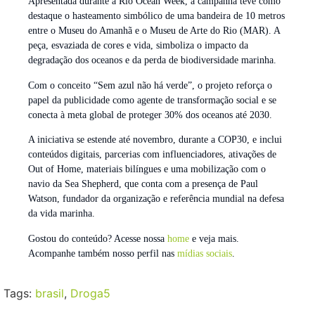
Apresentada durante a Rio Ocean Week, a campanha teve como
destaque o hasteamento simbólico de uma bandeira de 10 metros
entre o Museu do Amanhã e o Museu de Arte do Rio (MAR). A
peça, esvaziada de cores e vida, simboliza o impacto da
degradação dos oceanos e da perda de biodiversidade marinha.
Com o conceito “Sem azul não há verde”, o projeto reforça o
papel da publicidade como agente de transformação social e se
conecta à meta global de proteger 30% dos oceanos até 2030.
A iniciativa se estende até novembro, durante a COP30, e inclui
conteúdos digitais, parcerias com influenciadores, ativações de
Out of Home, materiais bilíngues e uma mobilização com o
navio da Sea Shepherd, que conta com a presença de Paul
Watson, fundador da organização e referência mundial na defesa
da vida marinha.
Gostou do conteúdo? Acesse nossa
home
e veja mais.
Acompanhe também nosso perfil nas
mídias sociais
.
Tags:
brasil
,
Droga5