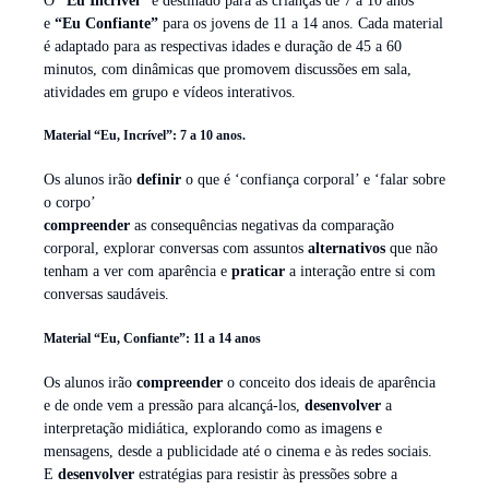
O
“Eu Incrível”
é destinado para as crianças de 7 a 10 anos
e
“Eu Confiante”
para os jovens de 11 a 14 anos. Cada material
é adaptado para as respectivas idades e duração de 45 a 60
minutos, com dinâmicas que promovem discussões em sala,
atividades em grupo e vídeos interativos.
Material “Eu, Incrível”: 7 a 10 anos.
Os alunos irão
definir
o que é ‘confiança corporal’ e ‘falar sobre
o corpo’
compreender
as consequências negativas da comparação
corporal, explorar conversas com assuntos
alternativos
que não
tenham a ver com aparência e
praticar
a interação entre si com
conversas saudáveis.
Material “Eu, Confiante”: 11 a 14 anos
Os alunos irão
compreender
o conceito dos ideais de aparência
e de onde vem a pressão para alcançá-los,
desenvolver
a
interpretação midiática, explorando como as imagens e
mensagens, desde a publicidade até o cinema e às redes sociais.
E
desenvolver
estratégias para resistir às pressões sobre a