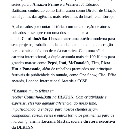
séries para a
Amazon Prime
e a
Warner
. Já Eduardo
Battiston, conhecido como Batti, atuou como Diretor de Criação
em algumas das agências mais relevantes do Brasil e da Europa.
Apaixonados por contar histórias com uma direção de atores
cuidadosa e sempre com uma dose de humor, a
dupla
Coutinho&Batti
busca trazer uma estética moderna para
seus projetos, trabalhando lado a lado com a equipe de criação
para extrair o máximo de cada narrativa. Com uma sólida
carreira internacional, a dupla acumula mais de 100 filmes para
grandes marcas como
Pepsi, Itaú, McDonald’s, Tim, Pizza
Hut e Panasonic
, além de trabalhos premiados nos principais
festivais de publicidade do mundo, como One Show, Clio, Effie
Awards, London International Awards e CCSP.
“Estamos muito felizes em
receber
Coutinho&Batti
na
DLKTSN
. Com criatividade e
expertise, eles vão agregar diferencial ao nosso time,
impulsionando a entrega para nossos clientes sejam
campanhas, curtas, séries e outros formatos pertinentes para as
marcas.”,
afirma
Luciana Mattar, sócia e diretora executiva
da DLKTSN
.