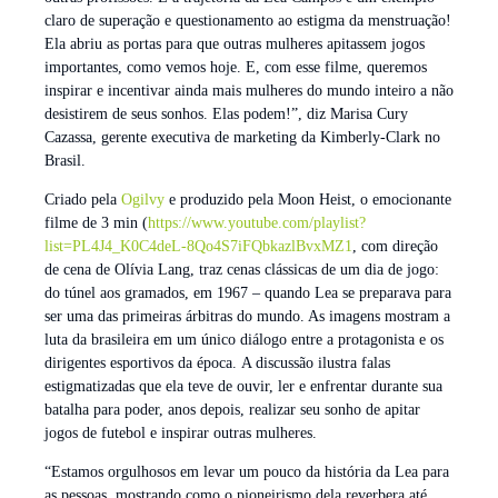
claro de superação e questionamento ao estigma da menstruação!
Ela abriu as portas para que outras mulheres apitassem jogos
importantes, como vemos hoje. E, com esse filme, queremos
inspirar e incentivar ainda mais mulheres do mundo inteiro a não
desistirem de seus sonhos. Elas podem!”, diz Marisa Cury
Cazassa, gerente executiva de marketing da Kimberly-Clark no
Brasil.
Criado pela
Ogilvy
e produzido pela Moon Heist, o emocionante
filme de 3 min (
https://www.youtube.com/playlist?
list=PL4J4_K0C4deL-8Qo4S7iFQbkazlBvxMZ1
, com direção
de cena de Olívia Lang, traz cenas clássicas de um dia de jogo:
do túnel aos gramados, em 1967 – quando Lea se preparava para
ser uma das primeiras árbitras do mundo. As imagens mostram a
luta da brasileira em um único diálogo entre a protagonista e os
dirigentes esportivos da época. A discussão ilustra falas
estigmatizadas que ela teve de ouvir, ler e enfrentar durante sua
batalha para poder, anos depois, realizar seu sonho de apitar
jogos de futebol e inspirar outras mulheres.
“Estamos orgulhosos em levar um pouco da história da Lea para
as pessoas, mostrando como o pioneirismo dela reverbera até