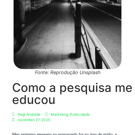
Fonte: Reprodução Unsplash
Como a pesquisa me
educou
Regi Andrade
Marketing
,
Publicidade
novembro 27, 2025
Meu primeiro emprego na propaganda foi na área de mídia, e