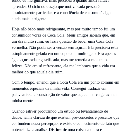
fundo eu mergulhava, mais percebia o quanto ainda faltava
aprender. O ciclo do desejo que motiva cada pessoa é
absolutamente particular, e a consciência de consumo é algo
ainda mais intrigante.
Hoje não bebo mais refrigerante, mas por muito tempo fui um
consumidor voraz de Coca Cola. Meus amigos sabiam que, em
um dia muito ruim, eu fazia questão de beber uma Coca Cola
vermelha. Não podia ser a versão sem açúcar. Ela precisava estar
estupidamente gelada em um copo com muito gelo. Era apenas
água açucarada e gaseificada, mas me remetia a momentos
felizes. Não era só refrescante, ela me lembrava que a vida era
melhor do que aquele dia ruim.
Com o tempo, entendi que a Coca Cola era um ponto comum em
momentos especiais da minha vida. Consegui traduzir em
palavras toda a construção de valor que aquela marca gerava na
minha mente.
Quando estiver produzindo um estudo ou levantamento de
dados, tenha clareza de que existem pré-conceitos e preceitos que
confundem nossa percepção, e existe o conhecimento de fato que
potencializa a análise.
Distinguir
uma coisa da outra é