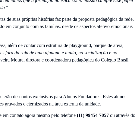
creditamos que a formação holística como missão cumpre esse papel
ola
.”
as de suas próprias histórias faz parte da proposta pedagógica da rede,
o em conjunto com as famílias, desde os aspectos afetivo-emocionais
ass, além de contar com estrutura de playground, parque de areia,
es fora da sala de aula ajudam, e muito, na socialização e no
Silveira Moura, diretora e coordenadora pedagógica do Colégio Brasil
o terão descontos exclusivos para Alunos Fundadores. Estes alunos
mes gravados e eternizados na área externa da unidade.
re em contato agora mesmo pelo telefone
(11) 99454-7057
ou através d