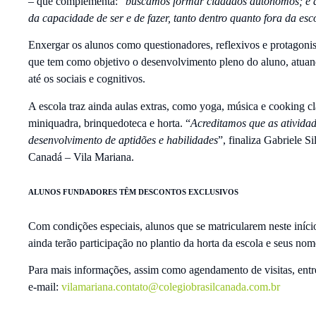
– que complementa: “
buscamos formar cidadãos autônomos; e a
da capacidade de ser e de fazer, tanto dentro quanto fora da esc
Enxergar os alunos como questionadores, reflexivos e protagonist
que tem como objetivo o desenvolvimento pleno do aluno, atuand
até os sociais e cognitivos.
A escola traz ainda aulas extras, como yoga, música e cooking cl
miniquadra, brinquedoteca e horta. “
Acreditamos que as atividad
desenvolvimento de aptidões e habilidades
”, finaliza Gabriele 
Canadá – Vila Mariana.
ALUNOS FUNDADORES TÊM DESCONTOS EXCLUSIVOS
Com condições especiais, alunos que se matricularem neste iníci
ainda terão participação no plantio da horta da escola e seus no
Para mais informações, assim como agendamento de visitas, ent
e-mail:
vilamariana.contato@colegiobrasilcanada.com.br