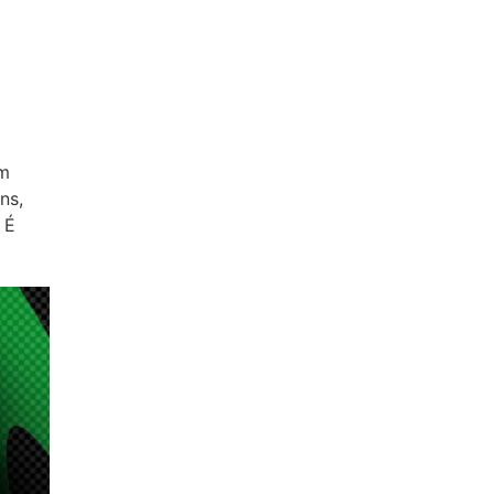
om
ns,
 É