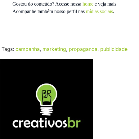
Gostou do conteúdo? Acesse nossa
home
e veja mais.
Acompanhe também nosso perfil nas
mídias sociais
.
Tags:
campanha
,
marketing
,
propaganda
,
publicidade