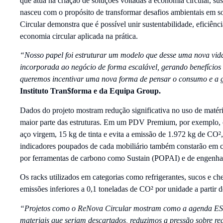
que atua na criação de soluções voltadas à economia circular, su
nasceu com o propósito de transformar desafios ambientais em 
Circular demonstra que é possível unir sustentabilidade, eficiênc
economia circular aplicada na prática.
“Nosso papel foi estruturar um modelo que desse uma nova vida
incorporada ao negócio de forma escalável, gerando benefícios 
queremos incentivar uma nova forma de pensar o consumo e a g
Instituto Tran$forma e da Equipa Group.
Dados do projeto mostram redução significativa no uso de maté
maior parte das estruturas. Em um PDV Premium, por exemplo, 
aço virgem, 15 kg de tinta e evita a emissão de 1.972 kg de CO²,
indicadores poupados de cada mobiliário também constarão em 
por ferramentas de carbono como Sustain (POPAI) e de engenha
Os racks utilizados em categorias como refrigerantes, sucos 
emissões inferiores a 0,1 toneladas de CO² por unidade a partir 
“Projetos como o ReNova Circular mostram como a agenda ESG
materiais que seriam descartados, reduzimos a pressão sobre re