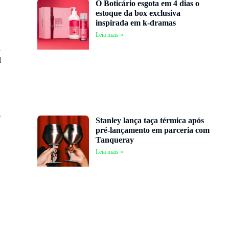
O Boticário esgota em 4 dias o
estoque da box exclusiva
inspirada em k-dramas
Leia mais »
a
l
e
Stanley lança taça térmica após
pré-lançamento em parceria com
Tanqueray
Leia mais »