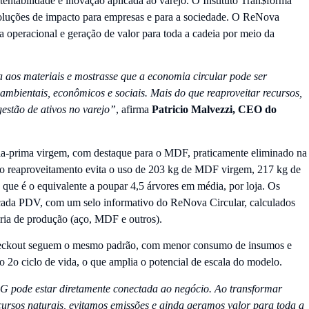
stentabilidade e inovação aplicada ao varejo. O Instituto Tran$forma
soluções de impacto para empresas e para a sociedade. O ReNova
ia operacional e geração de valor para toda a cadeia por meio da
 aos materiais e mostrasse que a economia circular pode ser
ambientais, econômicos e sociais. Mais do que reaproveitar recursos,
estão de ativos no varejo”
, afirma
Patricio Malvezzi, CEO do
ria-prima virgem, com destaque para o MDF, praticamente eliminado na
o reaproveitamento evita o uso de 203 kg de MDF virgem, 217 kg de
 que é o equivalente a poupar 4,5 árvores em média, por loja. Os
cada PDV, com um selo informativo do ReNova Circular, calculados
ria de produção (aço, MDF e outros).
e checkout seguem o mesmo padrão, com menor consumo de insumos e
do 2o ciclo de vida, o que amplia o potencial de escala do modelo.
 pode estar diretamente conectada ao negócio. Ao transformar
cursos naturais, evitamos emissões e ainda geramos valor para toda a