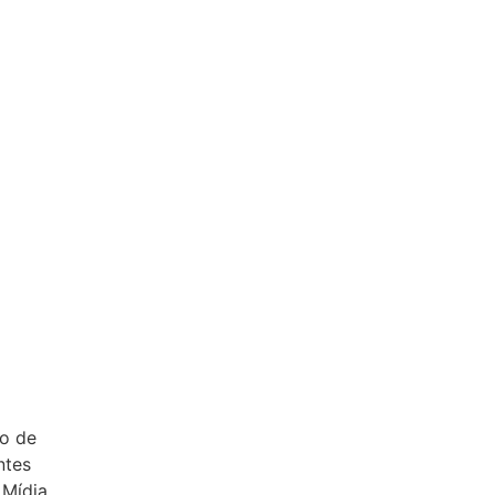
po de
ntes
 Mídia