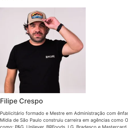
Filipe Crespo
Publicitário formado e Mestre em Administração com ênfas
Mídia de São Paulo construiu carreira em agências como O
como: P&G, Unilever, BRFoods, LG, Bradesco e Mastercard.