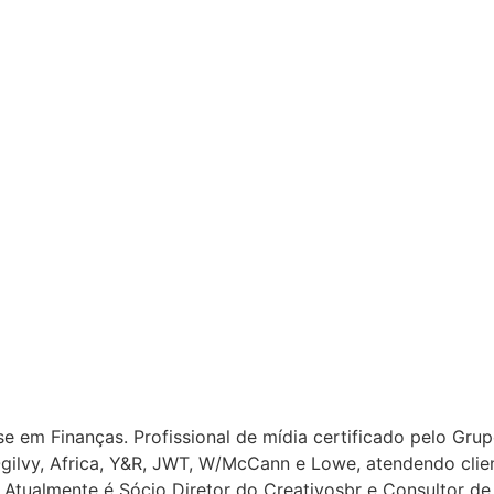
e em Finanças. Profissional de mídia certificado pelo Gru
gilvy, Africa, Y&R, JWT, W/McCann e Lowe, atendendo clie
 Atualmente é Sócio Diretor do Creativosbr e Consultor de