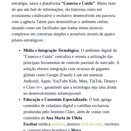
estratégia, nasce a plataforma
“Conecta e Cuida”
. Muito mais
do que um hub de informações, ela funciona como um
ecossistema colaborativo e evolutivo desenvolvido em parceria
com a agência Talent para desmistificar o ambiente online,
atuando como um facilitador que traduz temas técnicos
complexos em conversas simples e acessíveis através de quatro
pilares estratégicos:
Mídia e Integração Tecnológica:
O ambiente digital do
“Conecta e Cuida” centraliza e orienta a utilização das
principais ferramentas de controle parental do mercado. A
solução oferece integração com recursos de gigantes
globais como Google (Family Link em sistemas
Android), Apple, YouTube Kids, Meta, TikTok, Disney+
e Claro tv+, garantindo que a tecnologia seja uma aliada
no desenvolvimento infantojuvenil.
Educação e Conteúdo Especializado:
O hub agrega
conteúdos de cidadania digital e cartilhas exclusivas
produzidas pelo Instituto Claro, além de contar com
conteúdos da
Ana Maria de Ulhôa
Escobar
médica
pediatra
, doutora
livre-docente
, escritora
e, comunicadora brasileira e
Maya