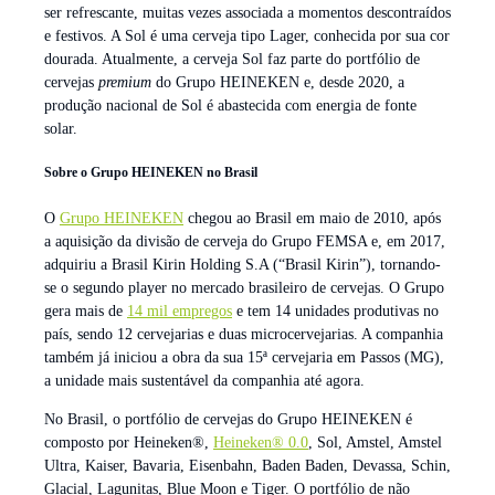
ser refrescante, muitas vezes associada a momentos descontraídos
e festivos. A Sol é uma cerveja tipo Lager, conhecida por sua cor
dourada. Atualmente, a cerveja Sol faz parte do portfólio de
cervejas
premium
do Grupo HEINEKEN e, desde 2020, a
produção nacional de Sol é abastecida com energia de fonte
solar.
Sobre o Grupo HEINEKEN no Brasil
O
Grupo HEINEKEN
chegou ao Brasil em maio de 2010, após
a aquisição da divisão de cerveja do Grupo FEMSA e, em 2017,
adquiriu a Brasil Kirin Holding S.A (“Brasil Kirin”), tornando-
se o segundo player no mercado brasileiro de cervejas. O Grupo
gera mais de
14 mil empregos
e tem 14 unidades produtivas no
país, sendo 12 cervejarias e duas microcervejarias. A companhia
também já iniciou a obra da sua 15ª cervejaria em Passos (MG),
a unidade mais sustentável da companhia até agora.
No Brasil, o portfólio de cervejas do Grupo HEINEKEN é
composto por Heineken®,
Heineken® 0.0
, Sol, Amstel, Amstel
Ultra, Kaiser, Bavaria, Eisenbahn, Baden Baden, Devassa, Schin,
Glacial, Lagunitas, Blue Moon e Tiger. O portfólio de não