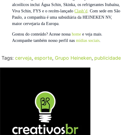
alcoólicos inclui Água Schin, Skinka, os refrigerantes Itubaína,
Viva Schin, FYS e o recém-lançado
Clash’d
. Com sede em São
Paulo, a companhia é uma subsidiária da HEINEKEN NV,
maior cervejaria da Europa.
Gostou do conteúdo? Acesse nossa
home
e veja mais.
Acompanhe também nosso perfil nas
mídias sociais
.
Tags:
cerveja
,
esporte
,
Grupo Heineken
,
publicidade