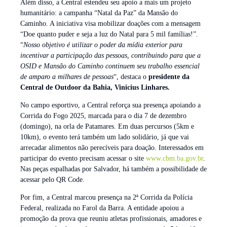
Além disso, a Central estendeu seu apoio a mais um projeto
humanitário: a campanha “Natal da Paz” da Mansão do
Caminho. A iniciativa visa mobilizar doações com a mensagem
“Doe quanto puder e seja a luz do Natal para 5 mil famílias!”.
“
Nosso objetivo é utilizar o poder da mídia exterior para
incentivar a participação das pessoas, contribuindo para que a
OSID e Mansão do Caminho continuem seu trabalho essencial
de amparo a milhares de pessoas
“, destaca o
presidente da
Central de Outdoor da Bahia, Vinicius Linhares.
No campo esportivo, a Central reforça sua presença apoiando a
Corrida do Fogo 2025, marcada para o dia 7 de dezembro
(domingo), na orla de Patamares. Em duas percursos (5km e
10km), o evento terá também um lado solidário, já que vai
arrecadar alimentos não perecíveis para doação. Interessados em
participar do evento precisam acessar o site
www.cbm.ba.gov.br
.
Nas peças espalhadas por Salvador, há também a possibilidade de
acessar pelo QR Code.
Por fim, a Central marcou presença na 2ª Corrida da Polícia
Federal, realizada no Farol da Barra. A entidade apoiou a
promoção da prova que reuniu atletas profissionais, amadores e