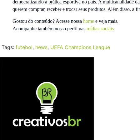
democratizando a prática esportiva no país. A multicanalidade 
querem comprar, receber e trocar seus produtos. Além disso, a f
Gostou do conteúdo? Acesse nossa
home
e veja mais.
Acompanhe também nosso perfil nas
mídias sociais
.
Tags:
futebol
,
news
,
UEFA Champions League