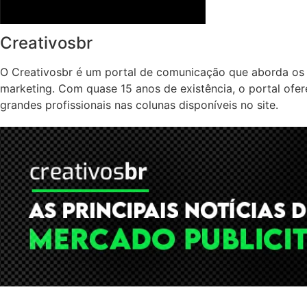
Creativosbr
O Creativosbr é um portal de comunicação que aborda os 
marketing. Com quase 15 anos de existência, o portal ofe
grandes profissionais nas colunas disponíveis no site.