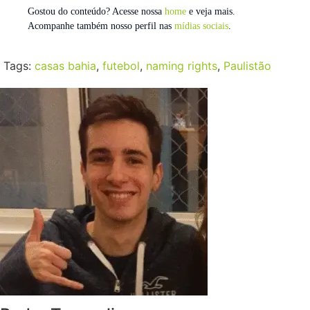
Gostou do conteúdo? Acesse nossa
home
e veja mais.
Acompanhe também nosso perfil nas
mídias sociais
.
Tags:
casas bahia
,
futebol
,
naming rights
,
Paulistão