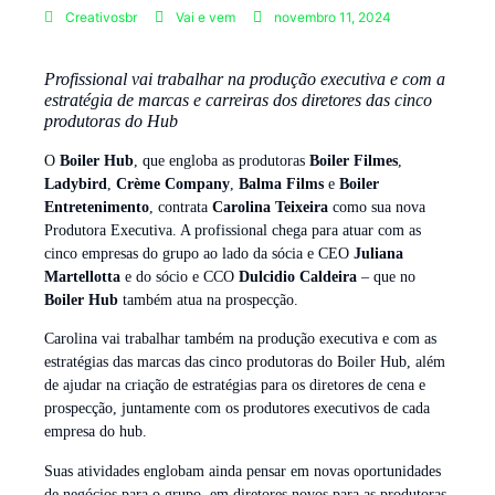
Creativosbr
Vai e vem
novembro 11, 2024
Profissional vai trabalhar na produção executiva e com a
estratégia de marcas e carreiras dos diretores das cinco
produtoras do Hub
O
Boiler Hub
, que engloba as produtoras
Boiler Filmes
,
Ladybird
,
Crème Company
,
Balma Films
e
Boiler
Entretenimento
, contrata
Carolina Teixeira
como sua nova
Produtora Executiva. A profissional chega para atuar com as
cinco empresas do grupo ao lado da sócia e CEO
Juliana
Martellotta
e do sócio e CCO
Dulcidio Caldeira
– que no
Boiler Hub
também atua na prospecção.
Carolina vai trabalhar também na produção executiva e com as
estratégias das marcas das cinco produtoras do Boiler Hub, além
de ajudar na criação de estratégias para os diretores de cena e
prospecção, juntamente com os produtores executivos de cada
empresa do hub.
Suas atividades englobam ainda pensar em novas oportunidades
de negócios para o grupo, em diretores novos para as produtoras,