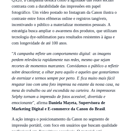
QX20, a campanha destaca como a agilidade das redes sociais
contrasta com a durabilidade das impressões em papel
fotográfico. Um vídeo postado no Instagram da Canon ilustra o
contraste entre fotos efêmeras online e registros tangíveis,
incentivando o público a materializar momentos pessoais. A
estratégia busca ampliar o awareness dos produtos, que utilizam
tecnologia dye-sublimation para resultados resistentes à água e
com longevidade de até 100 anos.
“
A campanha reflete um comportamento digital: as imagens
perdem relevância rapidamente nas redes, mesmo que sejam
recortes de momentos marcantes. Convidamos o público a refletir
sobre desacelerar, a olhar para aquilo e aqueles que gostaríamos
de eternizar e termos sempre por perto. E fica muito mais fácil
resgatar isso com uma foto impressa na estante da nossa casa, na
mesa do trabalho ou até escondida na carteira. As impressoras
Selphy tornam a impressão de fotos acessível, divertida e
emocionante
”, afirma
Daniela Mayeta, Supervisora de
Marketing Digital e E-commerce da Canon do Brasil
.
A ação integra o posicionamento da Canon no segmento de
impressão portátil, com foco em usuários que buscam qualidade