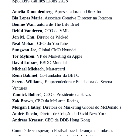
Speakers Cannes Lions 2025
Amelia Dimoldenberg
, Apresentadora do Dimz Inc.
Bia Lopes Maria
, Associate Creative Director na Jotacom
Bonnie Wan
, autora de The Life Brief
Debbi Vandeven
, CCO da VML
Jon M. Chu
, Diretor de Wicked
Neal Mohan
, CEO do YouTube
Sungwon Jee
, Global CMO Hyundai
Tor Myhren
, VP de Marketing da Apple
David Lubars
, BBDO Mundial
Michael Miebach
, Mastercard
Rémi Babinet
, Co-fundador da BETC
Serena Williams
, Empreendedora e Fundadora da Serena
Ventures
Yannick Bolloré
, CEO e Presidente da Havas
Zak Brown
, CEO da McLaren Racing
Morgan Flatley,
Diretora de Marketing Global do McDonald’s
André Toledo
, Diretor de Criação da David New York
Andreas Krasser
, CEO da DDB Hong Kong
Como é de se esperar, o Festival traz lideranças de todas as