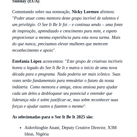
Sunday (EUA)
.
Comentando sobre sua nomeação,
Nicky Lorenzo
afirmou:
“
Poder atuar como mentora deste grupo incrível de talentos é
um privilégio. O See It Be It foi – e continua sendo – uma fonte
de inspiração, aprendizado e crescimento para mim, e espero
proporcionar a mesma experiência para esta nova turma. Mais
do que nunca, precisamos elevar mulheres que merecem
reconhecimento e apoio
“.
Estefanía López
acrescentou: “
Este grupo de criativas incríveis
honra o legado do See It Be It e marca o início de uma nova
década para o programa. Nada poderia ser mais icônico. Suas
vozes serão fundamentais para remodelar o futuro da nossa
indústria. Como mentora e amiga, estou ansiosa para ajudar
cada um deles a desbloquear seu potencial e entender que
liderança não é sobre justificar-se, mas sobre reconhecer suas
forças e ajudar outros a fazerem o mesmo
“.
As selecionadas para o See It Be It 2025 são:
Aidovhioghie Anani, Deputy Creative Director, X3M
Ideas, Nigéria