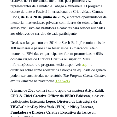
criativos de 14 mercados, incluindo, pela primeira vez,
representantes de Trinidad e Tobago e Venezuela. O programa
ocorre durante o Festival Internacional de Criatividade Cannes
Lions,
de 16 a 20 de junho de 2025
, e oferece oportunidades de
mentoria, masterclasses privadas com líderes do setor, além de
acesso exclusivo aos bastidores e convites para sessões alinhadas
aos objetivos de carreira de cada participante.
Desde seu lançamento em 2014, o See It Be It já reuniu mais de
100 mulheres e pessoas não binárias de 35 mercados. Até o
momento, 75% das ex-participantes foram promovidas, e 63%
ocupam cargos de Diretora Criativa ou superior. Mais
informações sobre o programa estão disponíveis
aqui
, e
diretrizes sobre como acelerar os esforços de equidade de gênero
podem ser encontradas no relatório
The Progress Check: Gender
,
exclusivamente na plataforma
The Work
.
A turma de 2025 contará com o apoio da mentora
Atiya Zaidi,
CEO & Chief Creative Officer da BBDO Pakistan
, e das ex-
participantes
Estefanía López, Diretora de Estratégia da
TBWA\Chiat\Day New York (EUA)
, e
Nicky Lorenzo,
Fundadora e Diretora Criativa Executiva da Twice on