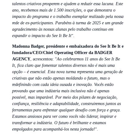
talentos criativos prosperem e ajudem a reduzir essa lacuna. Este
ano, recebemos mais de 1.500 inscrições, o que demonstra o
impacto do programa e o trabalho exemplar realizado pela nossa
rede de ex-participantes. Parabéns à turma de 2025 e um grande
agradecimento às nossas alunas pelo trabalho contínuo em
expandir o impacto do See It Be It
“.
Madonna Badger, presidente e embaixadora do See It Be It e
fundadora/CEO/Chief Operating Officer da BADGER
AGENCY
, acrescentou: “
Ao celebrarmos 11 anos do See It Be
It, fica claro que fomentar talentos diversos não é mais uma
opção – é essencial. Esta nova turma representa uma geração de
criativas que não estão apenas moldando o futuro, mas o
redefinindo com cada ideia ousada e inovação. Vocês estão
provando que uma indústria mais inclusiva não é apenas
possível, mas imparável. Por meio dos pilares de negociação,
confiança, resiliência e adaptabilidade, construiremos juntos as
ferramentas para enfrentar qualquer desafio com força e graça.
Estamos ansiosos para ver como vocês vão liderar, inspirar e
transformar a indústria. O futuro é brilhante e estamos
empolgados para acompanhá-los nesta jornada!
“.