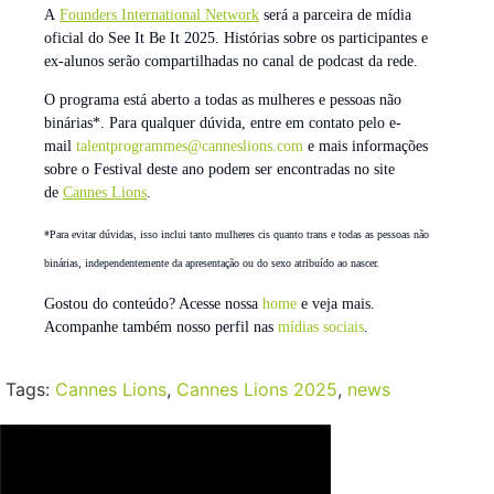
A
Founders International Network
será a parceira de mídia
oficial do See It Be It 2025. Histórias sobre os participantes e
ex-alunos serão compartilhadas no canal de podcast da rede.
O programa está aberto a todas as mulheres e pessoas não
binárias*. Para qualquer dúvida, entre em contato pelo e-
mail
talentprogrammes@canneslions.com
e mais informações
sobre o Festival deste ano podem ser encontradas no site
de
Cannes Lions
.
*Para evitar dúvidas, isso inclui tanto mulheres cis quanto trans e todas as pessoas não
binárias, independentemente da apresentação ou do sexo atribuído ao nascer.
Gostou do conteúdo? Acesse nossa
home
e veja mais.
Acompanhe também nosso perfil nas
mídias sociais
.
Tags:
Cannes Lions
,
Cannes Lions 2025
,
news