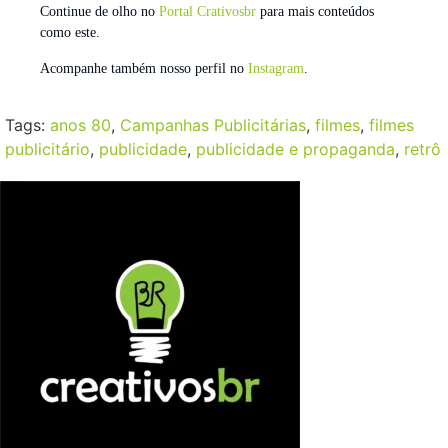
Continue de olho no
Portal Crativosbr
para mais conteúdos
como este.
Acompanhe também nosso perfil no
Instagram
.
Tags:
anos 80
,
Campanhas Publicitárias
,
filmes
,
filmes
publicitário
,
publicidade
,
publicidade e propaganda
,
retrô