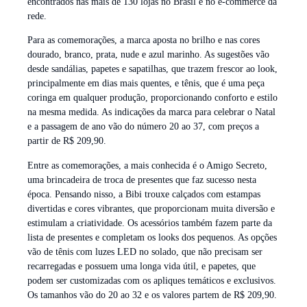
encontrados nas mais de 130 lojas no Brasil e no e-commerce da
rede.
Para as comemorações, a marca aposta no brilho e nas cores
dourado, branco, prata, nude e azul marinho. As sugestões vão
desde sandálias, papetes e sapatilhas, que trazem frescor ao look,
principalmente em dias mais quentes, e tênis, que é uma peça
coringa em qualquer produção, proporcionando conforto e estilo
na mesma medida. As indicações da marca para celebrar o Natal
e a passagem de ano vão do número 20 ao 37, com preços a
partir de R$ 209,90.
Entre as comemorações, a mais conhecida é o Amigo Secreto,
uma brincadeira de troca de presentes que faz sucesso nesta
época. Pensando nisso, a Bibi trouxe calçados com estampas
divertidas e cores vibrantes, que proporcionam muita diversão e
estimulam a criatividade. Os acessórios também fazem parte da
lista de presentes e completam os looks dos pequenos. As opções
vão de tênis com luzes LED no solado, que não precisam ser
recarregadas e possuem uma longa vida útil, e papetes, que
podem ser customizadas com os apliques temáticos e exclusivos.
Os tamanhos vão do 20 ao 32 e os valores partem de R$ 209,90.