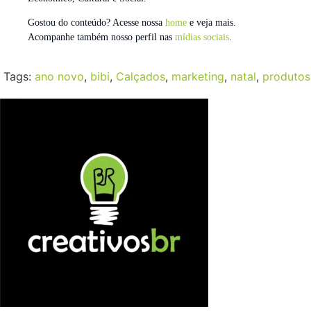
Gostou do conteúdo? Acesse nossa
home
e veja mais.
Acompanhe também nosso perfil nas
mídias sociais
.
Tags:
ano novo
,
bibi
,
Calçados
,
marketing
,
natal
,
produtos