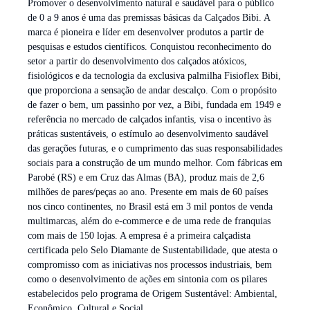
Promover o desenvolvimento natural e saudável para o público
de 0 a 9 anos é uma das premissas básicas da Calçados Bibi. A
marca é pioneira e líder em desenvolver produtos a partir de
pesquisas e estudos científicos. Conquistou reconhecimento do
setor a partir do desenvolvimento dos calçados atóxicos,
fisiológicos e da tecnologia da exclusiva palmilha Fisioflex Bibi,
que proporciona a sensação de andar descalço. Com o propósito
de fazer o bem, um passinho por vez, a Bibi, fundada em 1949 e
referência no mercado de calçados infantis, visa o incentivo às
práticas sustentáveis, o estímulo ao desenvolvimento saudável
das gerações futuras, e o cumprimento das suas responsabilidades
sociais para a construção de um mundo melhor. Com fábricas em
Parobé (RS) e em Cruz das Almas (BA), produz mais de 2,6
milhões de pares/peças ao ano. Presente em mais de 60 países
nos cinco continentes, no Brasil está em 3 mil pontos de venda
multimarcas, além do e-commerce e de uma rede de franquias
com mais de 150 lojas. A empresa é a primeira calçadista
certificada pelo Selo Diamante de Sustentabilidade, que atesta o
compromisso com as iniciativas nos processos industriais, bem
como o desenvolvimento de ações em sintonia com os pilares
estabelecidos pelo programa de Origem Sustentável: Ambiental,
Econômico, Cultural e Social.