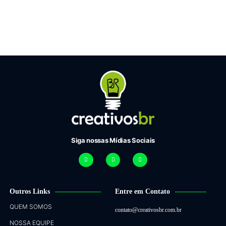
Siga nossas Mídias Sociais
Outros Links
Entre em Contato
QUEM SOMOS
contato@creativosbr.com.br
NOSSA EQUIPE