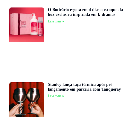
O Boticário esgota em 4 dias o estoque da
box exclusiva inspirada em k-dramas
Leia mais »
Stanley lança taça térmica após pré-
lançamento em parceria com Tanqueray
Leia mais »