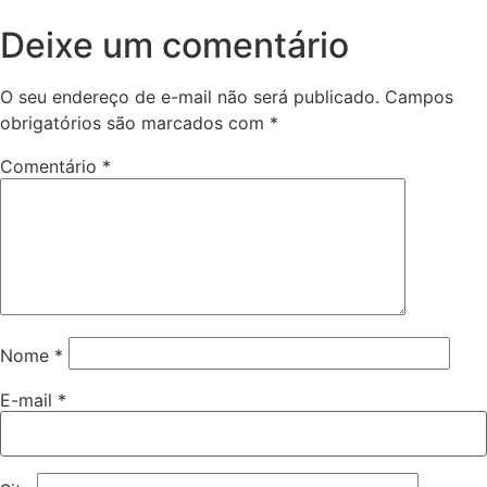
Deixe um comentário
O seu endereço de e-mail não será publicado.
Campos
obrigatórios são marcados com
*
Comentário
*
Nome
*
E-mail
*