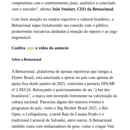
compromisso com o entretenimento justo, autêntico e conectado
com o torcedor
“, afirma
João Studart, CEO da Betnacional.
Com forte atuação no cenário esportivo e cultural brasileiro, a
Betnacional segue fortalecendo sua conexão com o público,
promovendo iniciativas alinhadas à emoção do esporte e ao jogo
responsável.
Confira
aqui
o vídeo do anúncio
Sobre a Betnacional
A Betnacional, plataforma de apostas esportivas que integra a
Flutter Brazil, está autorizada a operar no país com apostas de
quota fixa desde janeiro de 2025, conforme a portaria SPA/MF
nº 2.092/24. Reforçando o posicionamento de ser “a bet dos
brasileiros”, a marca tem investido fortemente na valorização da
cultura nacional. Patrocina alguns dos maiores eventos e
programas do país, como o Big Brother Brasil 2025, o Rio
Open, o Lollapalooza, a turnê Raiz de Lauana Prado e o
tradicional Carnaval de Salvador, entre outros. A Betnacional
também conta com embaixadores de peso, como o craque Vini