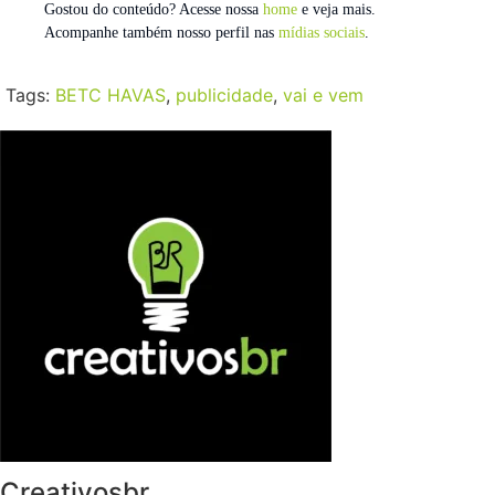
Gostou do conteúdo? Acesse nossa
home
e veja mais.
Acompanhe também nosso perfil nas
mídias sociais
.
Tags:
BETC HAVAS
,
publicidade
,
vai e vem
Creativosbr