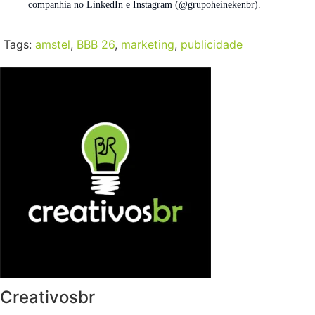
companhia no LinkedIn e Instagram (@grupoheinekenbr).
Tags:
amstel
,
BBB 26
,
marketing
,
publicidade
Creativosbr