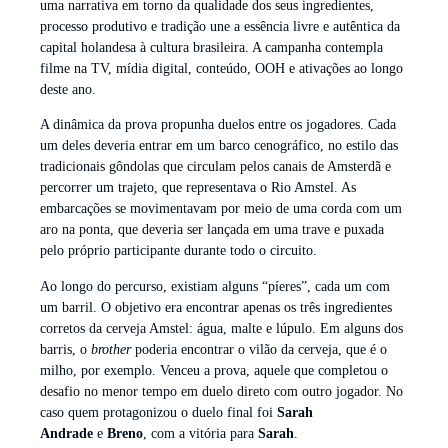
uma narrativa em torno da qualidade dos seus ingredientes,
processo produtivo e tradição une a essência livre e autêntica da
capital holandesa à cultura brasileira. A campanha contempla
filme na TV, mídia digital, conteúdo, OOH e ativações ao longo
deste ano.
A dinâmica da prova propunha duelos entre os jogadores. Cada
um deles deveria entrar em um barco cenográfico, no estilo das
tradicionais gôndolas que circulam pelos canais de Amsterdã e
percorrer um trajeto, que representava o Rio Amstel. As
embarcações se movimentavam por meio de uma corda com um
aro na ponta, que deveria ser lançada em uma trave e puxada
pelo próprio participante durante todo o circuito.
Ao longo do percurso, existiam alguns “píeres”, cada um com
um barril. O objetivo era encontrar apenas os três ingredientes
corretos da cerveja Amstel: água, malte e lúpulo. Em alguns dos
barris, o
brother
poderia encontrar o vilão da cerveja, que é o
milho, por exemplo. Venceu a prova, aquele que completou o
desafio no menor tempo em duelo direto com outro jogador. No
caso quem protagonizou o duelo final foi
Sarah
Andrade
e
Breno
, com a vitória para
Sarah
.