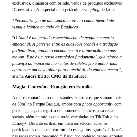
exclusivos, dinâmica com brinde, venda de produtos exclusivos
Disney, ativação especial no espetáculo e
sampling
de fatias.
*Personalização de um espaço ou evento com a identidade
visual e icônico amarelo da Bauducco
“
O Natal é um período essencialmente de magia e conexão
emocional. A parceria entre as duas love brands é a tradução
perfeita disso, unindo o encantamento e a inovação que nos
movem. Este é um passo estratégico fundamental, que reforça a
presença da marca em momentos de celebração e união, mas
agora com um novo olhar para o território do entretenimento.
”,
afirma
André Britto, CMO da Bauducco
.
Magia, Conexão e Emoção em Família
A marca contará com dois estandes exclusivos que somam mais
de 30m² no Parque Barigui, ambos com
photo opportunity
com
personagens para registro de momentos icônicos para redes
sociais, além de mídias que serão veiculadas no Tik Tok e no
Disney+. Durante os dias, em horários selecionados, os
participantes que postarem foto do espaço instagramável da ação
nas redes sociais marcando @Bauducco poderão ganhar enfeites