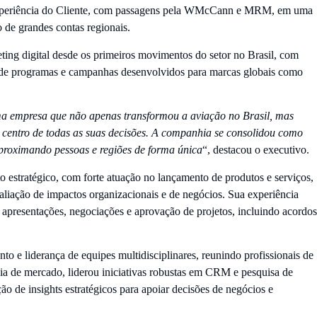
 experiência do Cliente, com passagens pela WMcCann e MRM, em uma
o de grandes contas regionais.
eting digital desde os primeiros movimentos do setor no Brasil, com
de programas e campanhas desenvolvidos para marcas globais como
ma empresa que não apenas transformou a aviação no Brasil, mas
o centro de todas as suas decisões. A companhia se consolidou como
aproximando pessoas e regiões de forma única
“, destacou o executivo.
to estratégico, com forte atuação no lançamento de produtos e serviços,
aliação de impactos organizacionais e de negócios. Sua experiência
m apresentações, negociações e aprovação de projetos, incluindo acordos
o e liderança de equipes multidisciplinares, reunindo profissionais de
cia de mercado, liderou iniciativas robustas em CRM e pesquisa de
ão de insights estratégicos para apoiar decisões de negócios e