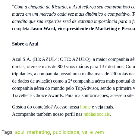
“
Com a chegada de Ricardo, a Azul reforça seu compromisso c
marca em um mercado cada vez mais dinâmico e competitivo. T
acredito que sua expertise será de extrema importância para o
completa
Jason Ward, vice-presidente de Marketing e Pessoa
Sobre a Azul
Azul S.A. (B3: AZUL4; OTC: AZULQ), a maior companhia aérea 
diretas, oferece mais de 800 voos diários para 137 destinos. Co
tripulantes, a companhia possui uma malha mais de 230 rotas naci
de dados de aviação) como a 2ª companhia aérea mais pontual 
companhia aérea do mundo pelo TripAdvisor, sendo a primeira v
Traveller’s Choice Awards. Para mais informações, acesse o sit
Gostou do conteúdo? Acesse nossa
home
e veja mais.
Acompanhe também nosso perfil nas
mídias sociais
.
Tags:
azul
,
marketing
,
publicidade
,
vai e vem