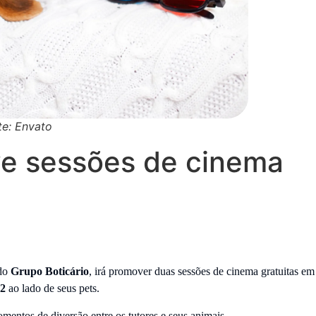
te: Envato
e sessões de cinema
 do
Grupo Boticário
, irá promover duas sessões de cinema gratuitas em
 2
ao lado de seus pets.
mentos de diversão entre os tutores e seus animais.