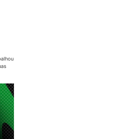
balhou
uas