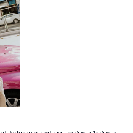
ma linha de sobremesas exclusivas – com Sundae, Top Sundae,