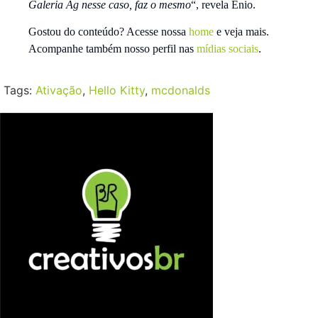
Galeria Ag nesse caso, faz o mesmo
“, revela Enio.
Gostou do conteúdo? Acesse nossa
home
e veja mais.
Acompanhe também nosso perfil nas
mídias sociais
.
Tags:
Ativação
,
Hello Kitty
,
mcdonalds