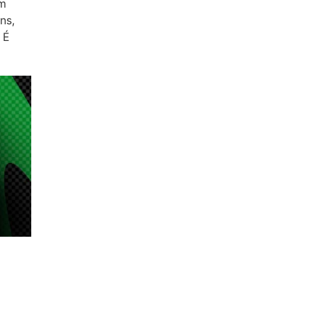
om
ns,
 É