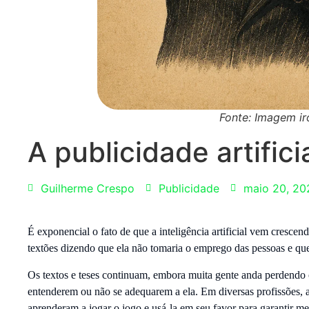
Fonte: Imagem ir
A publicidade artifici
Guilherme Crespo
Publicidade
maio 20, 20
É exponencial o fato de que a inteligência artificial vem cresce
textões dizendo que ela não tomaria o emprego das pessoas e que 
Os textos e teses continuam, embora muita gente anda perdendo o e
entenderem ou não se adequarem a ela. Em diversas profissões, a 
aprenderam a jogar o jogo e usá-la em seu favor para garantir me