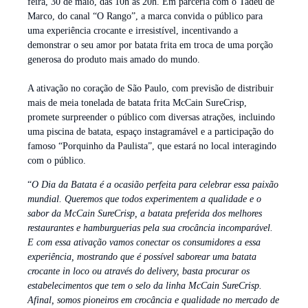
feira, 30 de maio, das 10h às 20h. Em parceria com o Tadeu de
Marco, do canal “O Rango”, a marca convida o público para
uma experiência crocante e irresistível, incentivando a
demonstrar o seu amor por batata frita em troca de uma porção
generosa do produto mais amado do mundo.
A ativação no coração de São Paulo, com previsão de distribuir
mais de meia tonelada de batata frita McCain SureCrisp,
promete surpreender o público com diversas atrações, incluindo
uma piscina de batata, espaço instagramável e a participação do
famoso “Porquinho da Paulista”, que estará no local interagindo
com o público.
“
O Dia da Batata é a ocasião perfeita para celebrar essa paixão
mundial. Queremos que todos experimentem a qualidade e o
sabor da McCain SureCrisp, a batata preferida dos melhores
restaurantes e hamburguerias pela sua crocância incomparável.
E com essa ativação vamos conectar os consumidores a essa
experiência, mostrando que é possível saborear uma batata
crocante in loco ou através do delivery, basta procurar os
estabelecimentos que tem o selo da linha McCain SureCrisp.
Afinal, somos pioneiros em crocância e qualidade no mercado de