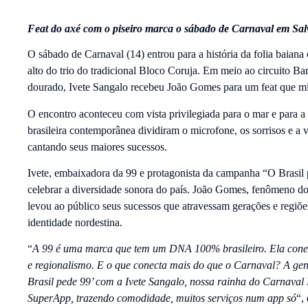
Feat do axé com o piseiro marca o sábado de Carnaval em Sal
O sábado de Carnaval (14) entrou para a história da folia baia
alto do trio do tradicional Bloco Coruja. Em meio ao circuito B
dourado, Ivete Sangalo recebeu João Gomes para um feat que mis
O encontro aconteceu com vista privilegiada para o mar e para a
brasileira contemporânea dividiram o microfone, os sorrisos e a
cantando seus maiores sucessos.
Ivete, embaixadora da 99 e protagonista da campanha “O Brasil 
celebrar a diversidade sonora do país. João Gomes, fenômeno do 
levou ao público seus sucessos que atravessam gerações e regiõe
identidade nordestina.
“
A 99 é uma marca que tem um DNA 100% brasileiro. Ela conect
e regionalismo. E o que conecta mais do que o Carnaval? A ge
Brasil pede 99’ com a Ivete Sangalo, nossa rainha do Carnava
SuperApp, trazendo comodidade, muitos serviços num app só
“,