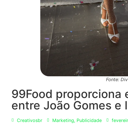
Fonte: Di
99Food proporciona e
entre João Gomes e 
Creativosbr
Marketing
,
Publicidade
feverei