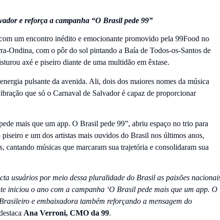
vador e reforça a campanha “O Brasil pede 99”
na com um encontro inédito e emocionante promovido pela 99Food no
arra-Ondina, com o pôr do sol pintando a Baía de Todos-os-Santos de
turou axé e piseiro diante de uma multidão em êxtase.
 energia pulsante da avenida. Ali, dois dos maiores nomes da música
 vibração que só o Carnaval de Salvador é capaz de proporcionar
pede mais que um app. O Brasil pede 99”, abriu espaço no trio para
piseiro e um dos artistas mais ouvidos do Brasil nos últimos anos,
s, cantando músicas que marcaram sua trajetória e consolidaram sua
a usuários por meio dessa pluralidade do Brasil as paixões nacionai
nte iniciou o ano com a campanha ‘O Brasil pede mais que um app. O
l Brasileiro e embaixadora também reforçando a mensagem do
 destaca
Ana Verroni, CMO da 99
.