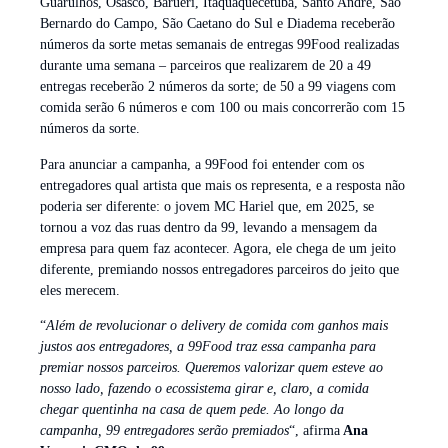
Guarulhos, Osasco, Barueri, Itaquaquecetuba, Santo André, São
Bernardo do Campo, São Caetano do Sul e Diadema receberão
números da sorte metas semanais de entregas 99Food realizadas
durante uma semana – parceiros que realizarem de 20 a 49
entregas receberão 2 números da sorte; de 50 a 99 viagens com
comida serão 6 números e com 100 ou mais concorrerão com 15
números da sorte.
Para anunciar a campanha, a 99Food foi entender com os
entregadores qual artista que mais os representa, e a resposta não
poderia ser diferente: o jovem MC Hariel que, em 2025, se
tornou a voz das ruas dentro da 99, levando a mensagem da
empresa para quem faz acontecer. Agora, ele chega de um jeito
diferente, premiando nossos entregadores parceiros do jeito que
eles merecem.
“
Além de revolucionar o delivery de comida com ganhos mais
justos aos entregadores, a 99Food traz essa campanha para
premiar nossos parceiros. Queremos valorizar quem esteve ao
nosso lado, fazendo o ecossistema girar e, claro, a comida
chegar quentinha na casa de quem pede. Ao longo da
campanha, 99 entregadores serão premiados
“, afirma
Ana