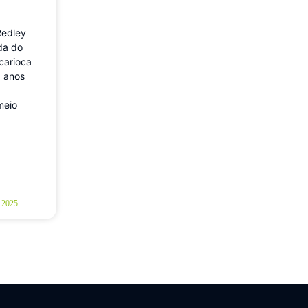
Redley
nda do
 carioca
 anos
meio
 2025