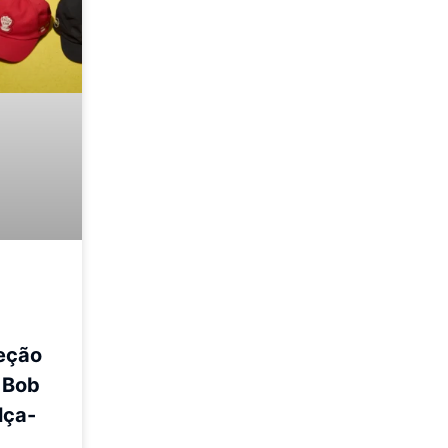
eção
 Bob
lça-