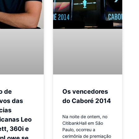
o de
Os vencedores
ivos das
do Caboré 2014
cias
Na noite de ontem, no
icanas Leo
CitibankHall em São
tt, 360i e
Paulo, ocorreu a
cerimônia de premiação
enLowe se