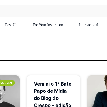
Fest’Up
For Your Inspiration
Internacional
Vem aí o 1° Bate
VAI E VEM
Papo de Mídia
do Blog do
Crespo – edição