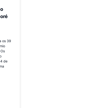
ao
oré
a os 39
êmio
 Os
o
04 de
uma