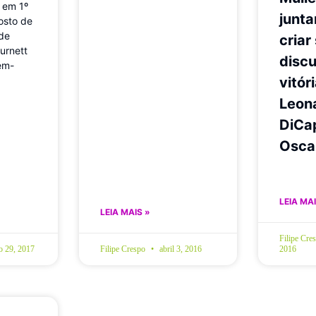
 em 1º
junt
osto de
 de
criar
urnett
discu
ém-
vitór
Leon
DiCap
Osca
LEIA MAI
LEIA MAIS »
Filipe Cre
o 29, 2017
Filipe Crespo
abril 3, 2016
2016