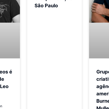
São Paulo
eos é
Grup
de
criat
 Leo
agên
amer
Burne
on
Mull