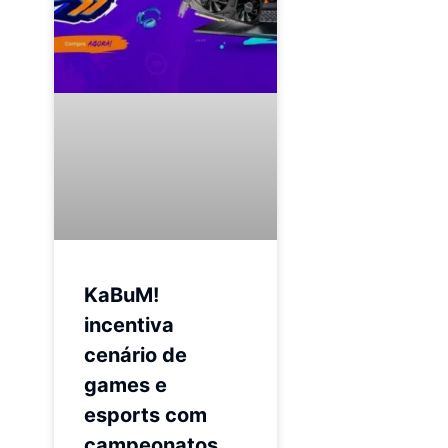
KaBuM!
incentiva
cenário de
games e
esports com
campeonatos