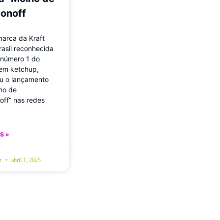
gonoff
marca da Kraft
rasil reconhecida
número 1 do
em ketchup,
u o lançamento
ho de
off” nas redes
S »
br
abril 1, 2025