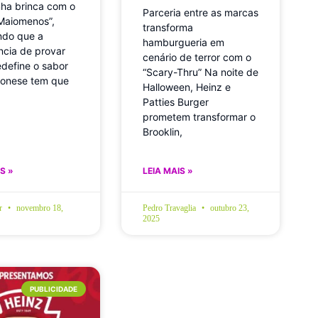
ha brinca com o
Parceria entre as marcas
Maiomenos”,
transforma
ndo que a
hamburgueria em
ncia de provar
cenário de terror com o
edefine o sabor
“Scary-Thru” Na noite de
onese tem que
Halloween, Heinz e
Patties Burger
prometem transformar o
Brooklin,
S »
LEIA MAIS »
br
novembro 18,
Pedro Travaglia
outubro 23,
2025
PUBLICIDADE