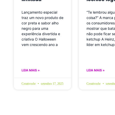
Lançamento especial
“Te lembrou alg
traz um novo produto de
coisa?” A marca
cor preta e sabor alho
os consumidores
negro para uma
mostrar que batat
experiência divertida e
não pode ficar 
criativa O Halloween
ketchup A Heinz
vem crescendo ano a
líder em ketchup
LEIA MAIS »
LEIA MAIS »
Creativosbr
setembro 17, 2025
Creativosbr
setembr