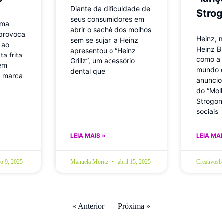
Diante da dificuldade de
Stro
seus consumidores em
uma
abrir o sachê dos molhos
 provoca
Heinz, 
sem se sujar, a Heinz
 ao
Heinz B
apresentou o “Heinz
a frita
como a 
Grillz”, um acessório
sem
mundo 
dental que
, marca
anuncio
do “Mol
Strogon
sociais
LEIA MAIS »
LEIA MAI
o 9, 2025
Manuela Moritz
abril 15, 2025
Creativos
« Anterior
Próxima »