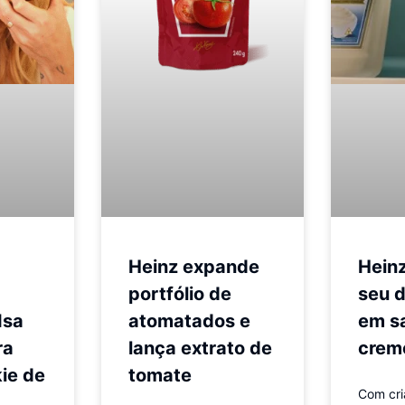
Heinz expande
Heinz
portfólio de
seu d
Isa
atomatados e
em s
ra
lança extrato de
crem
ie de
tomate
Com cri