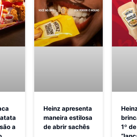
aca
Heinz apresenta
Heinz
batata
maneira estilosa
brinc
usão a
de abrir sachês
1º de 
o
“lanç