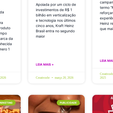
campan
Apoiada por um ciclo de
termo “
investimentos de R$ 1
 da
reforça
bilhão em verticalização
experiê
e tecnologia nos últimos
ra
Heinz r
cinco anos, Kraft Heinz
roduto
que mai
Brasil entra no segundo
empo
maior
marca da
nhecida
mero 1
LEIA MAI
LEIA MAIS »
Creativos
 2026
Creativosbr
março 20, 2026
2025
ARKETING
PUBLICIDADE