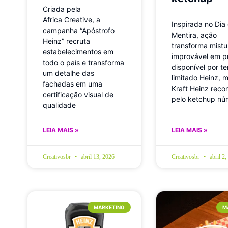
Criada pela
Africa Creative, a
Inspirada no Dia
campanha “Apóstrofo
Mentira, ação
Heinz” recruta
transforma mistu
estabelecimentos em
improvável em p
todo o país e transforma
disponível por t
um detalhe das
limitado Heinz, 
fachadas em uma
Kraft Heinz reco
certificação visual de
pelo ketchup nú
qualidade
LEIA MAIS »
LEIA MAIS »
Creativosbr
abril 13, 2026
Creativosbr
abril 2,
MARKETING
M