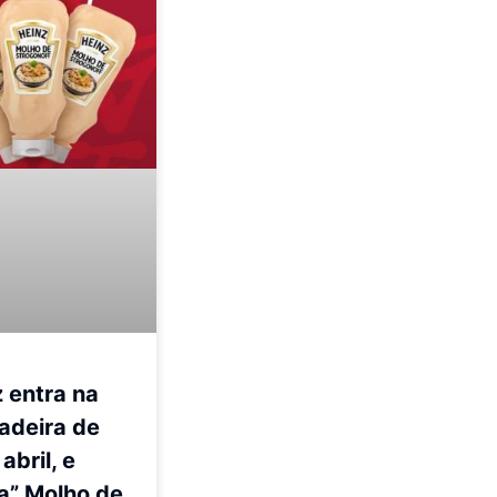
 entra na
adeira de
abril, e
a” Molho de