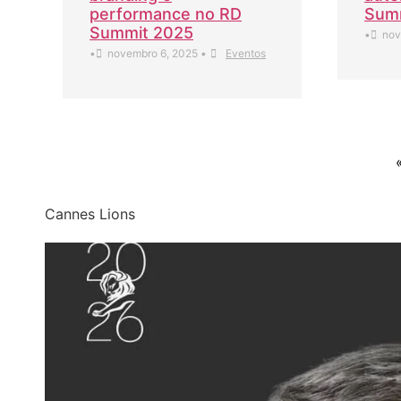
performance no RD
Sum
Summit 2025
•
nov
•
novembro 6, 2025
•
Eventos
Cannes Lions