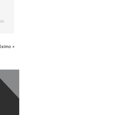
tos
óximo »