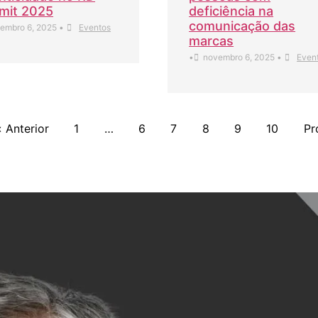
mit 2025
deficiência na
comunicação das
embro 6, 2025
•
Eventos
marcas
•
novembro 6, 2025
•
Even
« Anterior
1
…
6
7
8
9
10
Pr