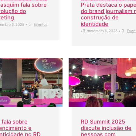
asquim fala sobre
Prata destaca o pape
volução do
do brand journalism 
eting
construção de
identidade
embro 6, 2025
•
Eventos
•
novembro 6, 2025
•
Even
 fala sobre
RD Summit 2025
encimento e
discute inclusão de
nticidade no RD
pessoas com