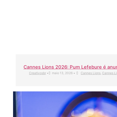
Cannes Lions 2026: Pum Lefebure é anun
Creativosbr
•
maio 13, 2026
•
Cannes Lions
,
Cannes L