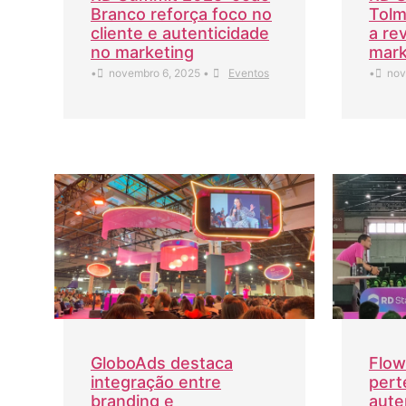
Branco reforça foco no
Tolm
cliente e autenticidade
a re
no marketing
mark
•
novembro 6, 2025
•
Eventos
•
nov
GloboAds destaca
Flow
integração entre
pert
branding e
aute