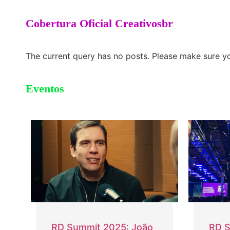
Cobertura Oficial Creativosbr
The current query has no posts. Please make sure y
Eventos
RD Summit 2025: João
RD S