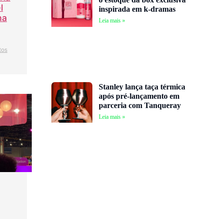
l
inspirada em k-dramas
na
Leia mais »
tos
Stanley lança taça térmica
após pré-lançamento em
parceria com Tanqueray
Leia mais »