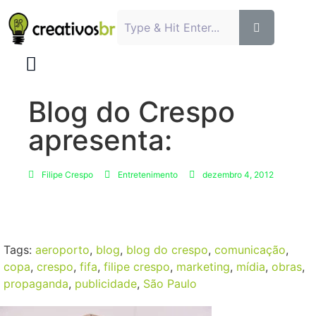
Blog do Crespo
apresenta:
Filipe Crespo
Entretenimento
dezembro 4, 2012
Tags:
aeroporto
,
blog
,
blog do crespo
,
comunicação
,
copa
,
crespo
,
fifa
,
filipe crespo
,
marketing
,
mídia
,
obras
,
propaganda
,
publicidade
,
São Paulo