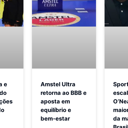
a e
Amstel Ultra
Spor
ado
retorna ao BBB e
escal
ações
aposta em
O’Nea
do
equilíbrio e
maio
bem-estar
da m
Brasi