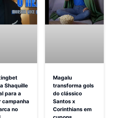
tingbet
Magalu
a Shaquille
transforma gols
l para a
do clássico
r campanha
Santos x
arca no
Corinthians em
l
cupons