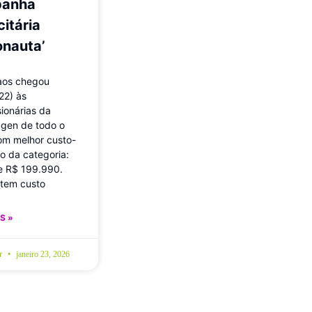
anha
citária
onauta’
aos chegou
22) às
ionárias da
gen de todo o
com melhor custo-
io da categoria:
e R$ 199.990.
tem custo
S »
br
janeiro 23, 2026