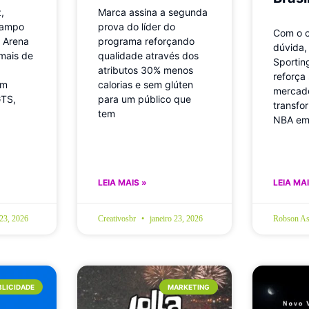
,
Marca assina a segunda
campo
prova do líder do
Com o c
 Arena
programa reforçando
dúvida,
mais de
qualidade através dos
Sportin
O
atributos 30% menos
reforça
em
calorias e sem glúten
mercado
GTS,
para um público que
transfo
tem
NBA em
LEIA MAIS »
LEIA MAI
 23, 2026
Creativosbr
janeiro 23, 2026
Robson As
BLICIDADE
MARKETING