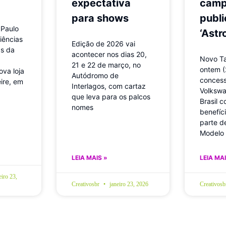
expectativa
camp
para shows
publi
 Paulo
‘Astr
iências
Edição de 2026 vai
ãs da
acontecer nos dias 20,
Novo T
21 e 22 de março, no
ontem (
va loja
Autódromo de
concess
ire, em
Interlagos, com cartaz
Volkswa
que leva para os palcos
Brasil 
nomes
benefíc
parte d
Modelo 
LEIA MAIS »
LEIA MAI
eiro 23,
Creativosbr
janeiro 23, 2026
Creativos