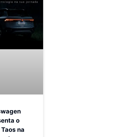
swagen
senta o
 Taos na