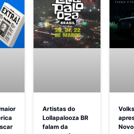
maior
Artistas do
Volk
rica
Lollapalooza BR
apre
Oscar
falam da
Novo